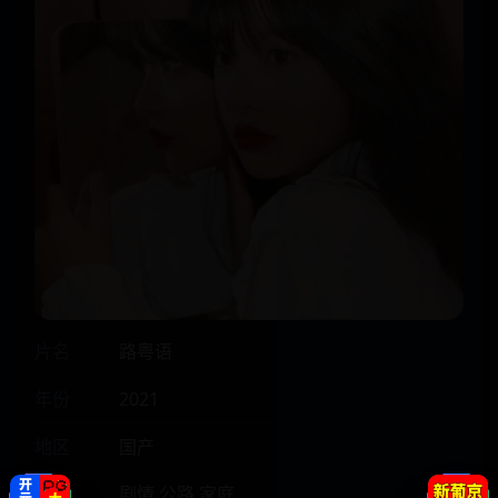
片名
路粤语
年份
2021
地区
国产
类型
剧情,公路,家庭