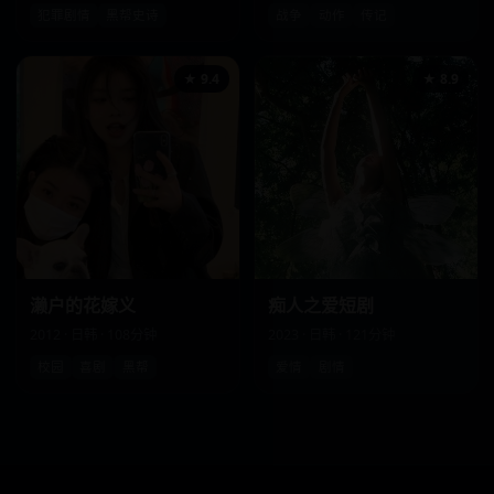
犯罪剧情
黑帮史诗
战争
动作
传记
★ 9.4
★ 8.9
濑户的花嫁义
痴人之爱短剧
2012 · 日韩 · 108分钟
2023 · 日韩 · 121分钟
校园
喜剧
黑帮
爱情
剧情