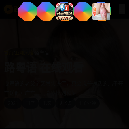
☰
影视在线
▶
首页
/
亚洲风格
/
路粤语
路粤语 在线观看
说粤语的老父亲突发失语症，只会说普通话的儿子开
车送他回广东，一路靠比划和解。
2021
国产
电影
★ 9.5
118分钟