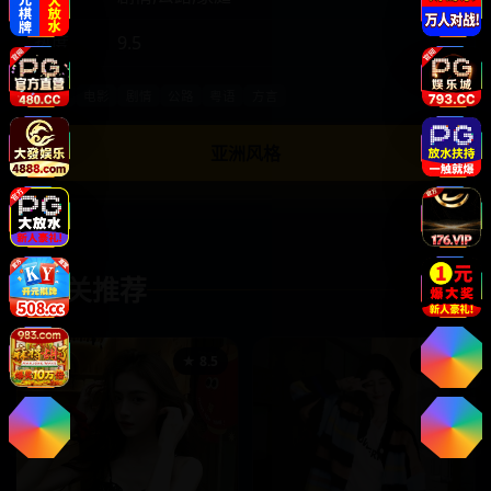
热度
9.5
国产
电影
剧情
公路
粤语
方言
亚洲风格
相关推荐
✦
★ 8.5
★ 9.8