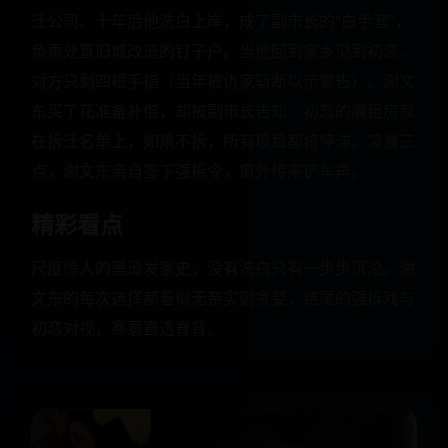
迁公司。十年后他洗白上岸，成了副市长的“白手套”，
负责处置旧城改造的钉子户。当他回到家乡见到初恋，
对方只剩四根手指（当年被仇家斩断以示警告）。谢文
东买了花准备补偿，却被副市长告知：初恋的廉租房就
在拆迁名单上，如果不拆，所有项目都将停滞。凌晨三
点，谢文东亲自签下强拆令，窗外传来铲车声。
精彩看点
尺度惊人的黑道发家史，没有洗白只有一步步沉沦。谢
文东的每次选择都看似无奈实则贪婪，结尾的强拆戏与
初恋对视，寒意直透脊背。