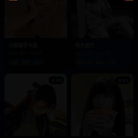
小熊猫学木匠
俏女复仇
2019 · 国产 · 96分钟
2016 · 日韩 · 114分钟
动画
家庭
励志
悬疑惊悚
复仇
女性
★ 9.6
★ 8.9