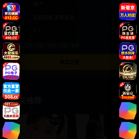
地区
国产
类型
犯罪剧情,黑帮史诗
热度
8.2
国产
电影
犯罪
黑帮
权谋
逆袭
悬念之夜
相关推荐
✦
★ 8.2
★ 8.8