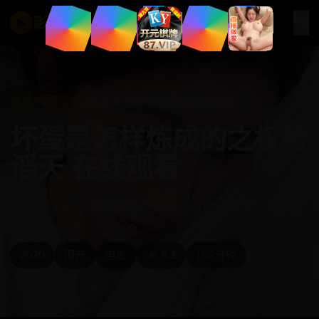
☰
影视在线
▶
首页
/
悬念之夜
/
坏蛋是怎样炼成的之权势滔天
坏蛋是怎样炼成的之权势
滔天 在线观看
职高辍学少年从街头混混爬到副市长座上宾，代价是
初恋的断指和兄弟的命。
2020
国产
电影
★ 8.2
102分钟