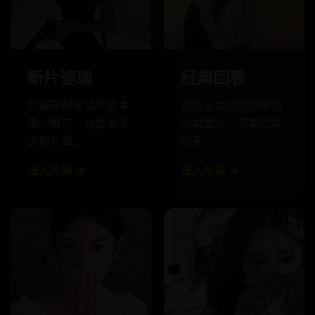
新片速递
经典回看
新鲜题材与当代故事
适合反复观看的剧情
集中展示，方便发现
与类型片，节奏稳健
近期片单。
耐品。
进入片单 →
进入片单 →