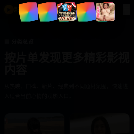
☰
影视在线
▶
▦ 分类总览
按片单发现更多精彩影视
内容
从热映、口碑、新片、经典到不同题材氛围，快速进
入适合当前心情的观影入口。