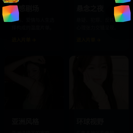
情感剧场
悬念之夜
亲情、爱情与人生选
悬疑、犯罪、反转与
择构成的温度片单。
心理张力交错呈现。
进入片单 →
进入片单 →
亚洲风格
环球视野
亚洲语境下的家庭、
汇集多地区影像风