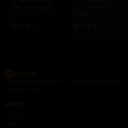
青春、社会与类型表
格，打开更丰富的观
达。
影选择。
进入片单 →
进入片单 →
影视在线
▶
汇集高清电影与多类型精彩内容，提供顺畅的在线播放体验
和清晰的影片资料。
分类浏览
热映精选
口碑佳片