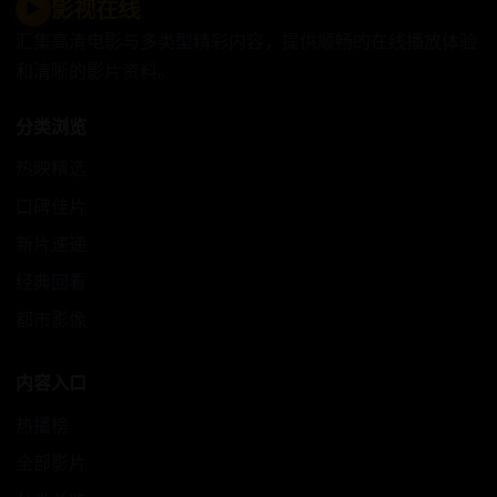
影视在线
▶
汇集高清电影与多类型精彩内容，提供顺畅的在线播放体验
和清晰的影片资料。
分类浏览
热映精选
口碑佳片
新片速递
经典回看
都市影像
内容入口
热播榜
全部影片