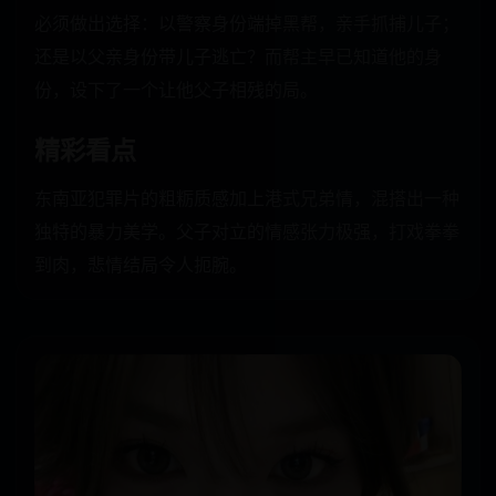
必须做出选择：以警察身份端掉黑帮，亲手抓捕儿子；
还是以父亲身份带儿子逃亡？而帮主早已知道他的身
份，设下了一个让他父子相残的局。
精彩看点
东南亚犯罪片的粗粝质感加上港式兄弟情，混搭出一种
独特的暴力美学。父子对立的情感张力极强，打戏拳拳
到肉，悲情结局令人扼腕。