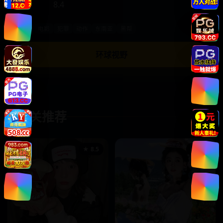
热度
8.4
欧美
电影
犯罪
动作
东南亚
黑帮
环球视野
相关推荐
✦
★ 8.5
★ 8.6