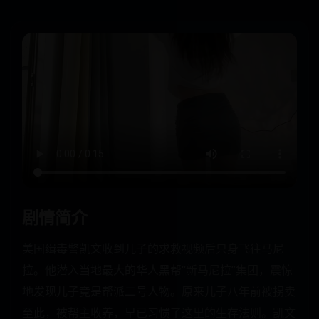
剧情简介
美国缉毒警凯文收到儿子的求救视频后只身飞往马尼
拉。他潜入当地最大的华人黑帮“新马尼拉”集团，震惊
地发现儿子竟是帮派二号人物。原来儿子八年前被拐卖
至此，被帮主收养，早已习惯了这里的生存法则。凯文