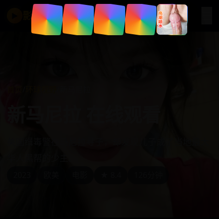
☰
影视在线
▶
首页
/
环球视野
/
新马尼拉
新马尼拉 在线观看
美国缉毒警在马尼拉寻子，却发现儿子成了当地最大
华人黑帮的少主。
2023
欧美
电影
★ 8.4
126分钟