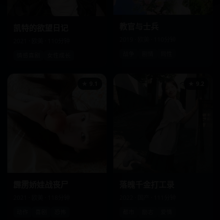
教官与士兵
凯特的欲望日记
2019 · 欧美 · 110分钟
2021 · 欧美 · 110分钟
战争
剧情
同性
情感喜剧
女性成长
★ 9.1
★ 9.2
霹雳娇娃战丧尸
落魄千金打工录
2021 · 欧美 · 118分钟
2022 · 国产 · 111分钟
动作
喜剧
恐怖
都市
励志
爱情