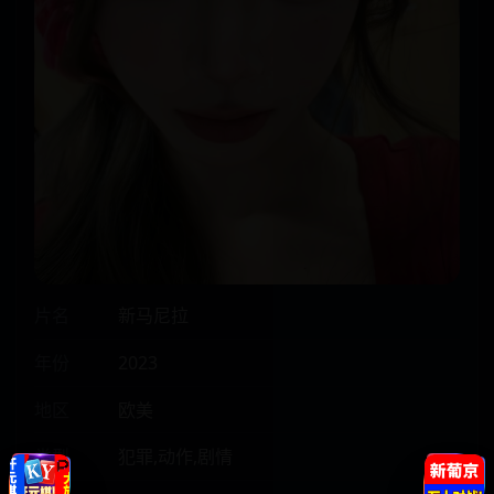
片名
新马尼拉
年份
2023
地区
欧美
类型
犯罪,动作,剧情