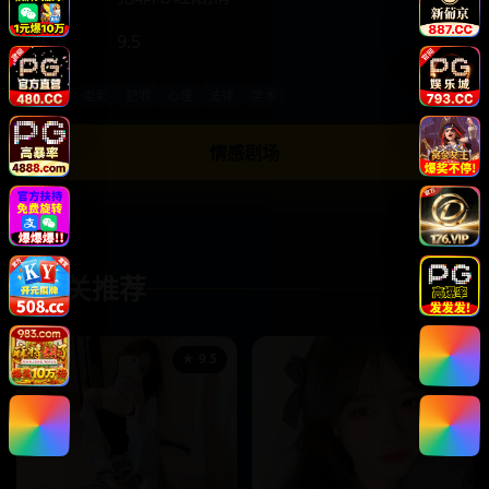
热度
9.5
欧美
电影
犯罪
心理
法律
学术
情感剧场
相关推荐
✦
★ 9.5
★ 8.2