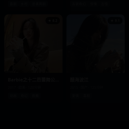
喜剧
乡村
逆袭爽剧
古装奇幻
惊悚
志怪
★ 8.2
★ 9.1
Barbie之十二芭蕾舞公主
醋海波㳕
2017 · 欧美 · 120分钟
2015 · 国产 · 125分钟
动画
奇幻
歌舞
爱情
喜剧