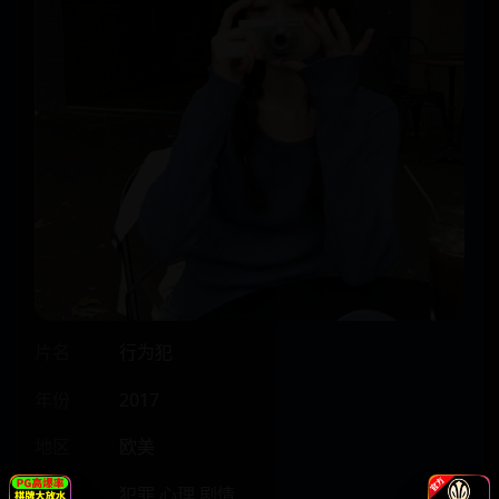
片名
行为犯
年份
2017
地区
欧美
类型
犯罪,心理,剧情