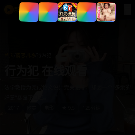
☰
影视在线
▶
首页
/
情感剧场
/
行为犯
行为犯 在线观看
法学教授为完成论文设计完美犯罪，却因一个“多余的
好意”暴露了自己。
2017
欧美
电影
★ 9.5
125分钟